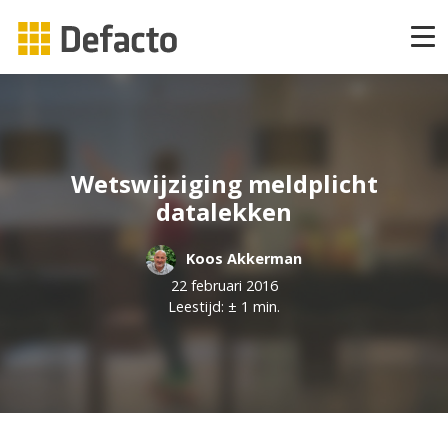
Producten
CAPP Learning
Wetswijziging meldplicht
CAPP Adaptief Leren
datalekken
Koos Akkerman
CAPP Compliance
22 februari 2016
Leestijd: ± 1 min.
CAPP Compliance API
CAPP Quizzes
CAPP Open Courses