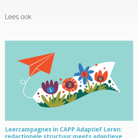
Blog
Lees ook
Cases
Thema's
LMS Test
Maak zelf E-Learning Test
Defacto
Over Defacto
Vacatures
Partners
Blog
Leercampagnes in CAPP Adaptief Leren:
Open Source Projecten
redactionele structuur meets adaptieve