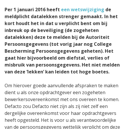
Per 1 januari 2016 heeft
een wetswijziging
de
CAPP EPA Portfolio
meldplicht datalekken strenger gemaakt. In het
kort houdt het in dat u verplicht bent om bij
inbreuk op de beveiliging (de zogeheten
Agile Air
datalekken) deze te melden bij de Autoriteit
Persoonsgegevens (tot vorig jaar nog College
Agile QR
Bescherming Persoonsgegevens geheten). Het
gaat hier bijvoorbeeld om diefstal, verlies of
misbruik van persoonsgegevens. Het niet melden
Agile Programs
van deze ‘lekken’ kan leiden tot hoge boetes.
CAPP Loopbaanontwikkeling
Om hierover goede aanvullende afspraken te maken
dient u als onze opdrachtgever een zogeheten
bewerkersovereenkomst met ons overeen te komen.
Spruitje
Defacto zou Defacto niet zijn als zij niet zelf een
dergelijke overeenkomst voor haar opdrachtgevers
Zorgcontent
heeft opgesteld. Het is voor u als verantwoordelijke
van de persoonsgegevens wettelijk verplicht om deze