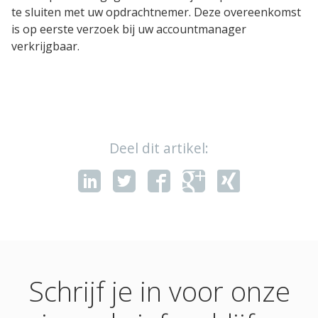
te sluiten met uw opdrachtnemer. Deze overeenkomst
is op eerste verzoek bij uw accountmanager
Oplossingen
verkrijgbaar.
Compliance Management
Online Academie
Extern Leerportaal
Deel dit artikel:
Maak zelf e-learning
Zorgonderwijs met EPA's
Performance Support
Microlearning
Schrijf je in voor onze
Diensten
Implementaties