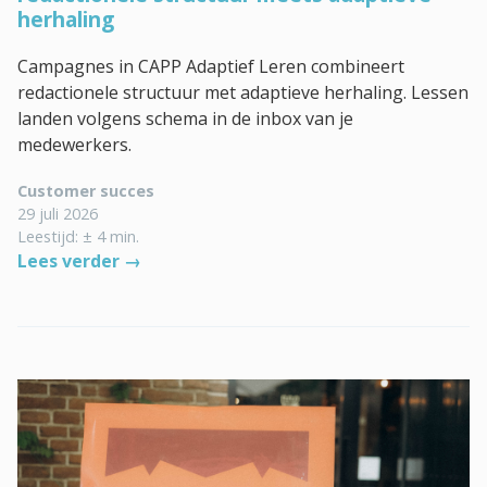
Contact
herhaling
Campagnes in CAPP Adaptief Leren combineert
redactionele structuur met adaptieve herhaling. Lessen
landen volgens schema in de inbox van je
medewerkers.
Customer succes
29 juli 2026
Leestijd: ± 4 min.
Lees verder →