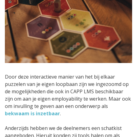
SaaS
Integraties
Onze service
Klanten
Klantenbestand
Door deze interactieve manier van het bij elkaar
puzzelen van je eigen loopbaan zijn we ingezoomd op
Resources
de mogelijkheden die ook in CAPP LMS beschikbaar
zijn om aan je eigen employability te werken. Maar ook
E-books & White Papers
om invulling te geven aan een onderwerp als
Events & Webinars
bekwaam is inzetbaar
.
Productsheets
Anderzijds hebben we de deelnemers een schatkist
aangeboden. Hieruit konden zij tools halen om als