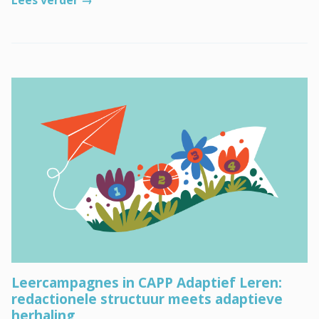
Leercampagnes in CAPP Adaptief Leren:
redactionele structuur meets adaptieve
herhaling