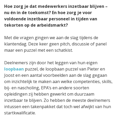
Hoe zorg je dat medewerkers inzetbaar blijven –
nu én in de toekomst? En hoe zorg je voor
CAPP EPA Portfolio
voldoende inzetbaar personeel in tijden van
tekorten op de arbeidsmarkt?
Agile Air
Met die vragen gingen we aan de slag tijdens de
klantendag. Deze keer geen pitch, discussie of panel
Agile QR
maar een puzzel met een schatkist.
Agile Programs
Deelnemers zijn door het leggen van hun eigen
loopbaan
puzzel, de loopbaan puzzel van Pieter en
Joost en een aantal voorbeelden aan de slag gegaan
CAPP Loopbaanontwikkeling
om inzichtelijk te maken aan welke competenties, skills,
bij- en nascholing, EPA’s en andere soorten
Spruitje
opleidingen zij hebben gewerkt om duurzaam
inzetbaar te blijven. Zo hebben de meeste deelnemers
intussen een takenpakket dat toch wel afwijkt van hun
Zorgcontent
startkwalificatie.