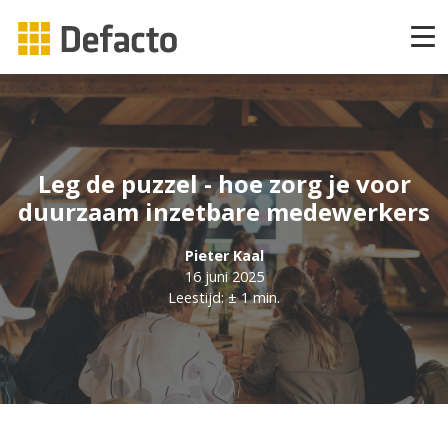
Producten
CAPP Learning
Leg de puzzel - hoe zorg je voor
CAPP Adaptief Leren
duurzaam inzetbare medewerkers
Pieter Kaal
CAPP Compliance
16 juni 2025
Leestijd: ± 1 min.
CAPP Compliance API
CAPP Quizzes
CAPP Open Courses