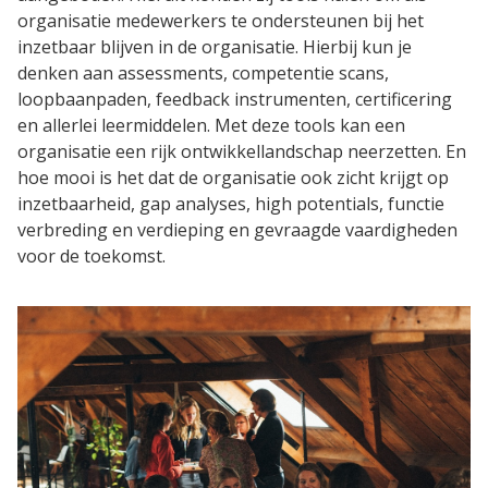
Blog
organisatie medewerkers te ondersteunen bij het
inzetbaar blijven in de organisatie. Hierbij kun je
Cases
denken aan assessments, competentie scans,
loopbaanpaden, feedback instrumenten, certificering
Thema's
en allerlei leermiddelen. Met deze tools kan een
organisatie een rijk ontwikkellandschap neerzetten. En
LMS Test
hoe mooi is het dat de organisatie ook zicht krijgt op
inzetbaarheid, gap analyses, high potentials, functie
Maak zelf E-Learning Test
verbreding en verdieping en gevraagde vaardigheden
voor de toekomst.
Defacto
Over Defacto
Vacatures
Partners
Blog
Open Source Projecten