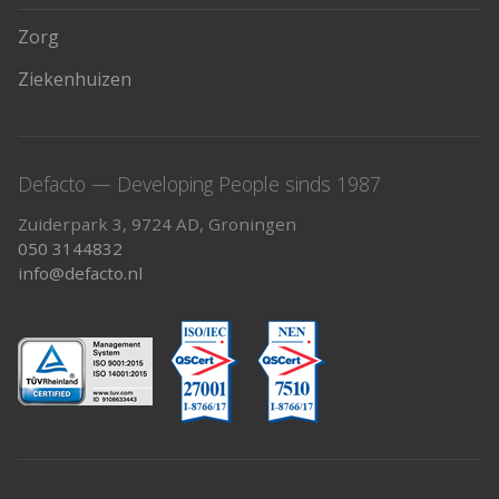
Zorg
Ziekenhuizen
Defacto — Developing People sinds 1987
Zuiderpark 3, 9724 AD, Groningen
050 3144832
info@defacto.nl