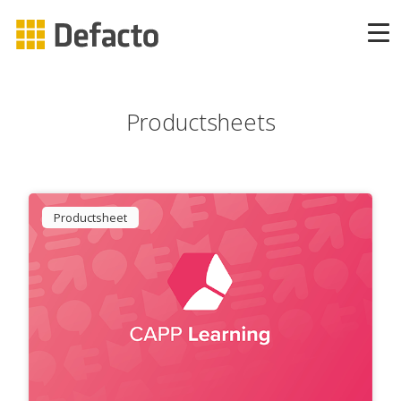
Producten
Productsheets
CAPP Learning
CAPP Adaptief Leren
Productsheet
CAPP Compliance
CAPP Compliance API
CAPP Quizzes
CAPP Open Courses