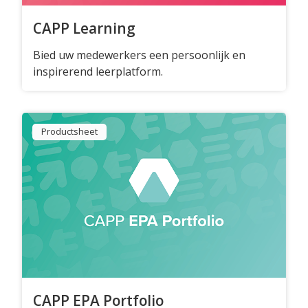
CAPP Learning
CAPP EPA Portfolio
Bied uw medewerkers een persoonlijk en
inspirerend leerplatform.
Agile Air
Agile QR
Productsheet
Agile Programs
CAPP Loopbaanontwikkeling
Spruitje
Zorgcontent
CAPP EPA Portfolio