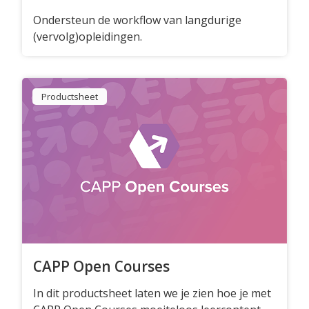
Ondersteun de workflow van langdurige
(vervolg)opleidingen.
Oplossingen
Compliance Management
Online Academie
Productsheet
Extern Leerportaal
Maak zelf e-learning
Zorgonderwijs met EPA's
Performance Support
Microlearning
CAPP Open Courses
Diensten
In dit productsheet laten we je zien hoe je met
Implementaties