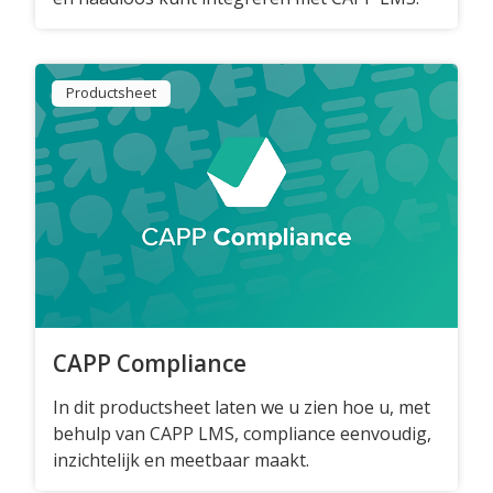
Blog
Cases
Productsheet
Thema's
LMS Test
Maak zelf E-Learning Test
Defacto
Over Defacto
CAPP Compliance
Vacatures
Partners
In dit productsheet laten we u zien hoe u, met
Blog
behulp van CAPP LMS, compliance eenvoudig,
inzichtelijk en meetbaar maakt.
Open Source Projecten