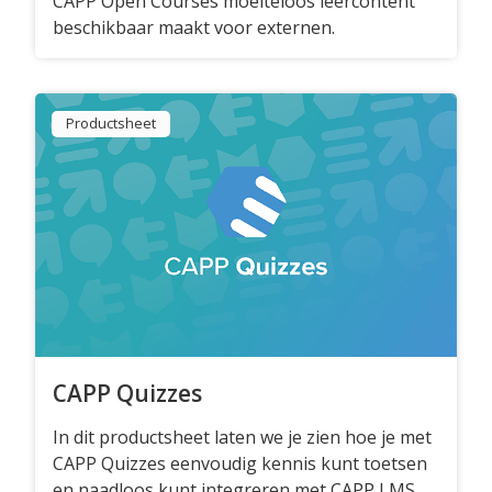
CAPP Open Courses moeiteloos leercontent
beschikbaar maakt voor externen.
SaaS
Integraties
Onze service
Productsheet
Klanten
Klantenbestand
Resources
E-books & White Papers
CAPP Quizzes
Events & Webinars
In dit productsheet laten we je zien hoe je met
Productsheets
CAPP Quizzes eenvoudig kennis kunt toetsen
en naadloos kunt integreren met CAPP LMS.