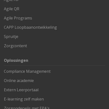
Blog
Agile QR
Cases
Agile Programs
Thema's
CAPP Loopbaanontwikkeling
LMS Test
Spruitje
Zorgcontent
Maak zelf E-Learning Test
Oplossingen
Defacto
Compliance Management
Over Defacto
Vacatures
Online academie
Partners
Extern Leerportaal
Blog
E-learning zelf maken
Open Source Projecten
Zorgonderwijs met EPA's