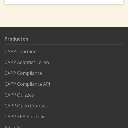
SaaS
Integraties
Onze service
Producten
Klanten
CAPP Learning
Klantenbestand
CAPP Adaptief Leren
CAPP Compliance
Resources
CAPP Compliance API
E-books & White Papers
CAPP Quizzes
CAPP Open Courses
Events & Webinars
CAPP EPA Portfolio
Productsheets
Agile Air