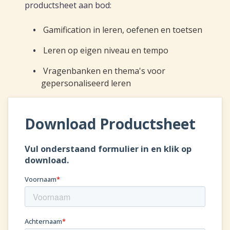
productsheet aan bod:
CAPP EPA Portfolio
Gamification in leren, oefenen en toetsen
Leren op eigen niveau en tempo
Agile Air
Vragenbanken en thema's voor
gepersonaliseerd leren
Agile QR
Agile Programs
CAPP Loopbaanontwikkeling
Spruitje
Zorgcontent