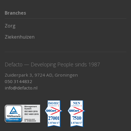
Branches
Zorg
Ziekenhuizen
Defacto — Developing People sinds 1987
Zuiderpark 3, 9724 AD, Groningen
050 3144832
info@defacto.nl