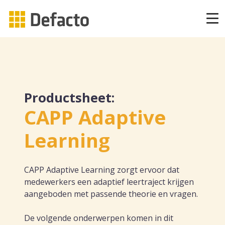
Producten
CAPP Learning
Productsheet:
CAPP Adaptief Leren
CAPP Adaptive
Learning
CAPP Compliance
CAPP Compliance API
CAPP Adaptive Learning zorgt ervoor dat
medewerkers een adaptief leertraject krijgen
CAPP Quizzes
aangeboden met passende theorie en vragen.
De volgende onderwerpen komen in dit
CAPP Open Courses