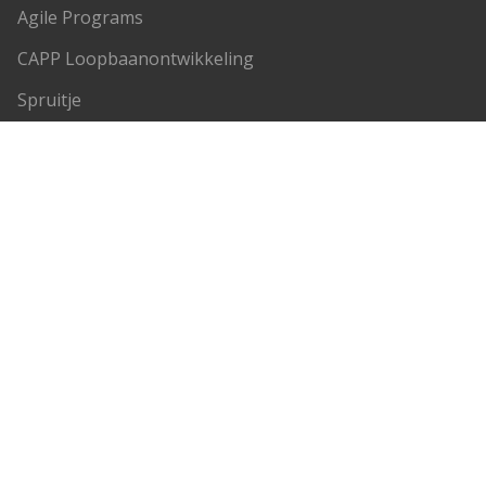
Agile Programs
CAPP Loopbaanontwikkeling
Spruitje
Zorgcontent
Kennisbank
70-20-10 model
5 moments of need
Wat zijn epa's
Microlearning
Wat is performance support?
Wat is een LMS