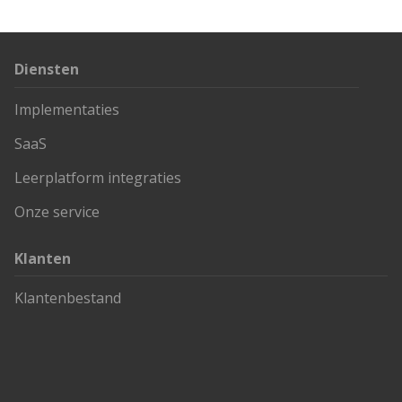
Diensten
Implementaties
SaaS
Leerplatform integraties
Onze service
Klanten
Klantenbestand