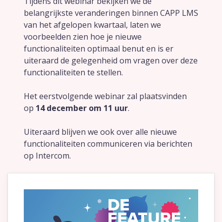
Tijdens dit webinar bekijken we de
belangrijkste veranderingen binnen CAPP LMS
van het afgelopen kwartaal, laten we
Oplossingen
voorbeelden zien hoe je nieuwe
functionaliteiten optimaal benut en is er
Compliance Management
uiteraard de gelegenheid om vragen over deze
Online Academie
functionaliteiten te stellen.
Extern Leerportaal
Het eerstvolgende webinar zal plaatsvinden
Maak zelf e-learning
op
14 december om 11 uur
.
Zorgonderwijs met EPA's
Uiteraard blijven we ook over alle nieuwe
Performance Support
functionaliteiten communiceren via berichten
op Intercom.
Microlearning
Diensten
Implementaties