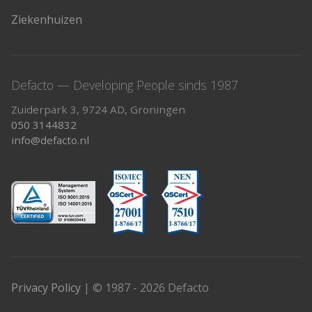
Ziekenhuizen
Defacto — Developing People sinds 1987
Zuiderpark 3, 9724 AD, Groningen
050 3144832
info@defacto.nl
Privacy Policy
| © 1987 - 2026 Defacto