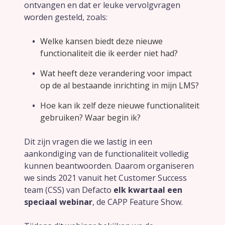
ontvangen en dat er leuke vervolgvragen
worden gesteld, zoals:
CAPP EPA Portfolio
Welke kansen biedt deze nieuwe
functionaliteit die ik eerder niet had?
Agile Air
Wat heeft deze verandering voor impact
op de al bestaande inrichting in mijn LMS?
Agile QR
Hoe kan ik zelf deze nieuwe functionaliteit
gebruiken? Waar begin ik?
Agile Programs
Dit zijn vragen die we lastig in een
CAPP Loopbaanontwikkeling
aankondiging van de functionaliteit volledig
kunnen beantwoorden. Daarom organiseren
we sinds 2021 vanuit het Customer Success
Spruitje
team (CSS) van Defacto
elk kwartaal een
speciaal webinar
, de CAPP Feature Show.
Zorgcontent