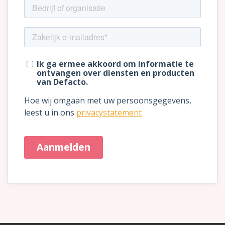
Blog
Cases
Thema's
LMS Test
Maak zelf E-Learning Test
Defacto
Over Defacto
Vacatures
Partners
Blog
Open Source Projecten