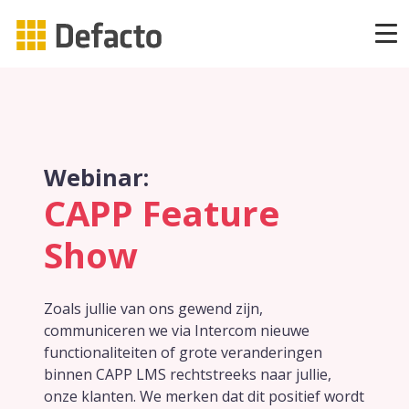
Producten
CAPP Learning
Webinar:
CAPP Adaptief Leren
CAPP Feature
Show
CAPP Compliance
CAPP Compliance API
Zoals jullie van ons gewend zijn,
communiceren we via Intercom nieuwe
CAPP Quizzes
functionaliteiten of grote veranderingen
binnen CAPP LMS rechtstreeks naar jullie,
onze klanten. We merken dat dit positief wordt
CAPP Open Courses