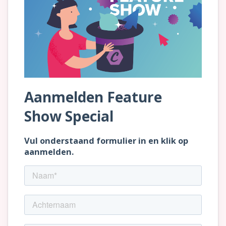
SaaS
Integraties
Onze service
Klanten
Klantenbestand
Resources
E-books & White Papers
Events & Webinars
Productsheets