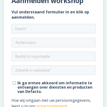
SaaS
Integraties
Onze service
Klanten
Klantenbestand
Resources
E-books & White Papers
Events & Webinars
Productsheets