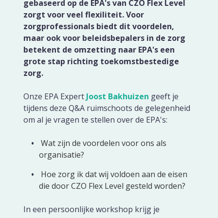
gebaseerd op de EPA's van CZO Flex Level
zorgt voor veel flexiliteit. Voor
CAPP EPA Portfolio
zorgprofessionals biedt dit voordelen,
maar ook voor beleidsbepalers in de zorg
betekent de omzetting naar EPA's een
Agile Air
grote stap richting toekomstbestedige
zorg.
Agile QR
Onze EPA Expert
Joost Bakhuizen
geeft je
tijdens deze Q&A ruimschoots de gelegenheid
Agile Programs
om al je vragen te stellen over de EPA's:
CAPP Loopbaanontwikkeling
Wat zijn de voordelen voor ons als
organisatie?
Spruitje
Hoe zorg ik dat wij voldoen aan de eisen
die door CZO Flex Level gesteld worden?
Zorgcontent
In een persoonlijke workshop krijg je