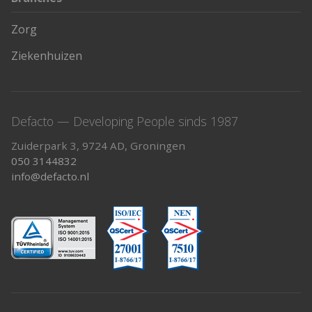
Zorg
Ziekenhuizen
Defacto — Developing People sinds 1987
Zuiderpark 3, 9724 AD, Groningen
050 3144832
info@defacto.nl