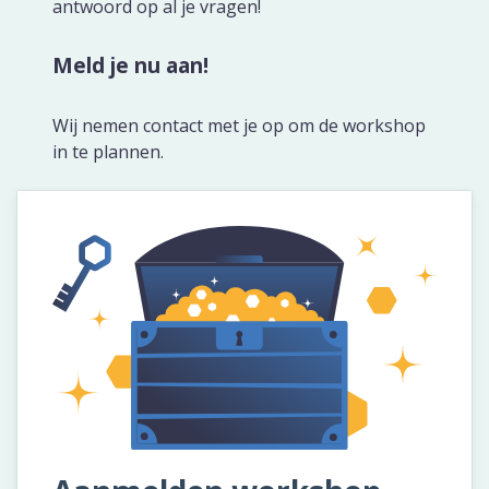
antwoord op al je vragen!
Meld je nu aan!
Oplossingen
Compliance Management
Wij nemen contact met je op om de workshop
Online Academie
in te plannen.
Extern Leerportaal
Maak zelf e-learning
Zorgonderwijs met EPA's
Performance Support
Microlearning
Diensten
Implementaties