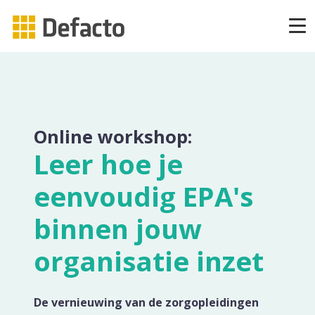
Producten
CAPP Learning
Online workshop:
CAPP Adaptief Leren
Leer hoe je
eenvoudig EPA's
CAPP Compliance
binnen jouw
CAPP Compliance API
organisatie inzet
CAPP Quizzes
De vernieuwing van de zorgopleidingen
CAPP Open Courses