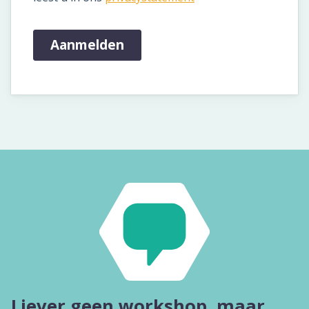
Blog
Cases
Thema's
LMS Test
Maak zelf E-Learning Test
Defacto
Over Defacto
Vacatures
Partners
Blog
Open Source Projecten
Liever geen workshop, maar