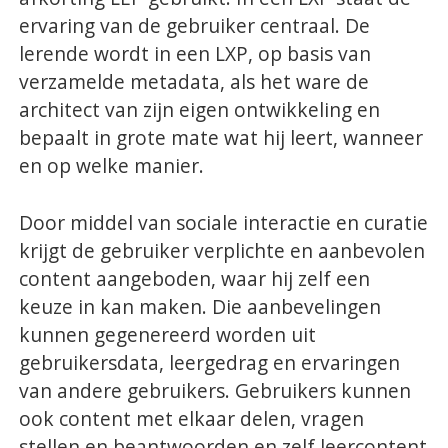
ervaring van de gebruiker centraal. De
SaaS
lerende wordt in een LXP, op basis van
Integraties
verzamelde metadata, als het ware de
Onze service
architect van zijn eigen ontwikkeling en
bepaalt in grote mate wat hij leert, wanneer
en op welke manier.
Klanten
Klantenbestand
Door middel van sociale interactie en curatie
krijgt de gebruiker verplichte en aanbevolen
content aangeboden, waar hij zelf een
Resources
keuze in kan maken. Die aanbevelingen
E-books & White Papers
kunnen gegenereerd worden uit
gebruikersdata, leergedrag en ervaringen
Events & Webinars
van andere gebruikers. Gebruikers kunnen
ook content met elkaar delen, vragen
Productsheets
stellen en beantwoorden en zelf leercontent