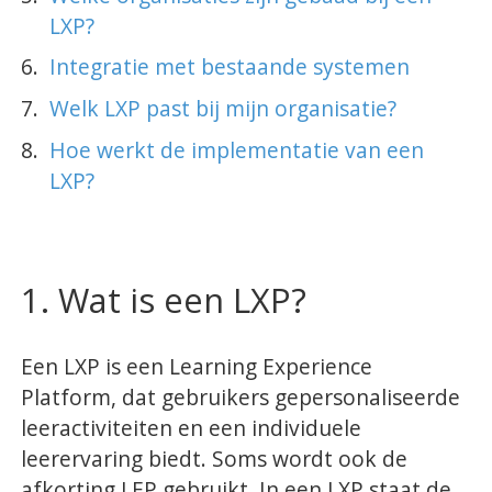
LXP?
Integratie met bestaande systemen
Oplossingen
Welk LXP past bij mijn organisatie?
Compliance Management
Hoe werkt de implementatie van een
Online Academie
LXP?
Extern Leerportaal
Maak zelf e-learning
Zorgonderwijs met EPA's
1. Wat is een LXP?
Performance Support
Microlearning
Een LXP is een Learning Experience
Platform, dat gebruikers gepersonaliseerde
leeractiviteiten en een individuele
Diensten
leerervaring biedt. Soms wordt ook de
Implementaties
afkorting LEP gebruikt. In een LXP staat de