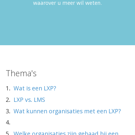
waarover u meer wil weten.
CAPP EPA Portfolio
Agile Air
Agile QR
Thema's
Agile Programs
Wat is een LXP?
CAPP Loopbaanontwikkeling
LXP vs. LMS
Spruitje
Wat kunnen organisaties met een LXP?
Zorgcontent
Welke organisaties zijn gebaad bij een