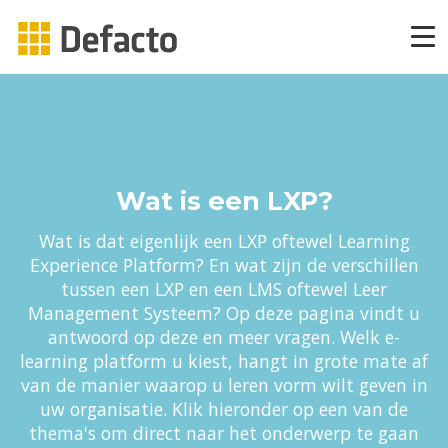
Producten
CAPP Learning
Wat is een LXP?
CAPP Adaptief Leren
Wat is dat eigenlijk een LXP oftewel Learning
Experience Platform? En wat zijn de verschillen
CAPP Compliance
tussen een LXP en een LMS oftewel Leer
Management Systeem? Op deze pagina vindt u
CAPP Compliance API
antwoord op deze en meer vragen. Welk e-
learning platform u kiest, hangt in grote mate af
van de manier waarop u leren vorm wilt geven in
CAPP Quizzes
uw organisatie. Klik hieronder op een van de
thema's om direct naar het onderwerp te gaan
CAPP Open Courses