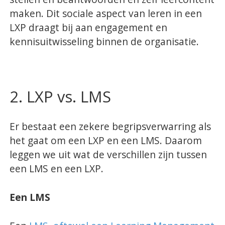
Blog
maken. Dit sociale aspect van leren in een
LXP draagt bij aan engagement en
Cases
kennisuitwisseling binnen de organisatie.
Thema's
LMS Test
2. LXP vs. LMS
Maak zelf E-Learning Test
Er bestaat een zekere begripsverwarring als
Defacto
het gaat om een LXP en een LMS. Daarom
Over Defacto
leggen we uit wat de verschillen zijn tussen
Vacatures
een LMS en een LXP.
Partners
Een LMS
Blog
Open Source Projecten