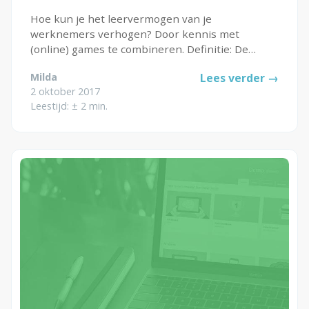
Hoe kun je het leervermogen van je
werknemers verhogen? Door kennis met
(online) games te combineren. Definitie: De
moderne student — iemand die het leuk vindt
Milda
Lees verder →
om te leren, maar dan wel op zijn eigen
2 oktober 2017
voorwaarden. Of iemand wiens leerbehoefte of...
Leestijd: ± 2 min.