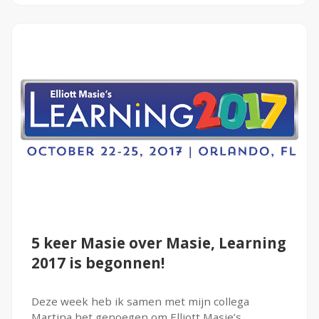
Blog
Cases
Thema's
LMS Test
Maak zelf E-Learning Test
Defacto
Over Defacto
Vacatures
5 keer Masie over Masie, Learning
Partners
2017 is begonnen!
Blog
Open Source Projecten
Deze week heb ik samen met mijn collega
Martina het genoegen om Elliott Masie’s