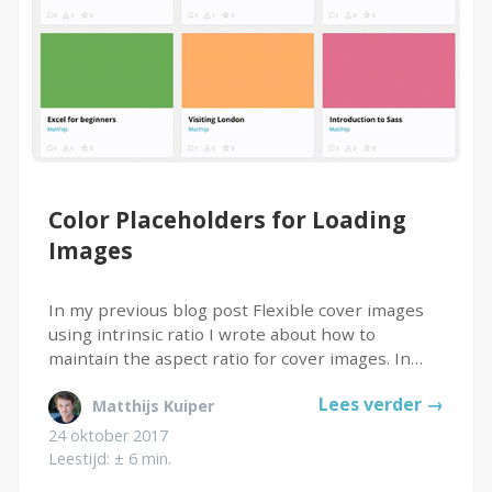
SaaS
Integraties
Onze service
Klanten
Color Placeholders for Loading
Klantenbestand
Images
In my previous blog post Flexible cover images
Resources
using intrinsic ratio I wrote about how to
E-books & White Papers
maintain the aspect ratio for cover images. In
this follow-up I will explain how to enhance the
Lees verder →
Matthijs Kuiper
user experience by using color placeholders for
Events & Webinars
images while they...
24 oktober 2017
Productsheets
Leestijd: ± 6 min.