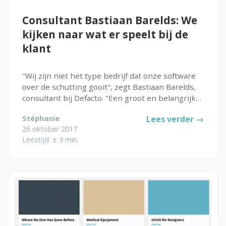
Consultant Bastiaan Barelds: We
Oplossingen
kijken naar wat er speelt bij de
klant
Compliance Management
Online Academie
"Wij zijn niet het type bedrijf dat onze software
over de schutting gooit", zegt Bastiaan Barelds,
Extern Leerportaal
consultant bij Defacto. "Een groot en belangrijk
Maak zelf e-learning
onderdeel van onze software is het
Stéphanie
Lees verder →
implementatieproces. Wij kijken echt naar wat er
Zorgonderwijs met EPA's
26 oktober 2017
speelt bij de klant...
Leestijd: ± 3 min.
Performance Support
Microlearning
Diensten
Implementaties