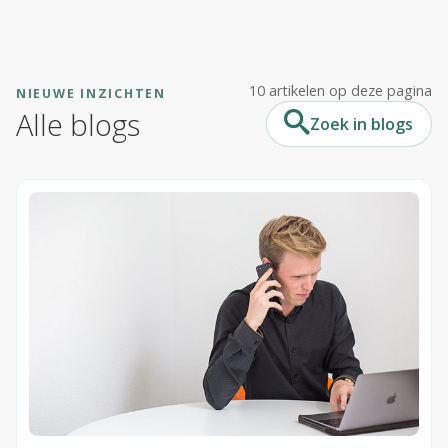
CAPP EPA Portfolio
10 artikelen op deze pagina
NIEUWE INZICHTEN
Agile Air
Alle blogs
Zoek in blogs
Agile QR
Agile Programs
CAPP Loopbaanontwikkeling
Spruitje
Zorgcontent