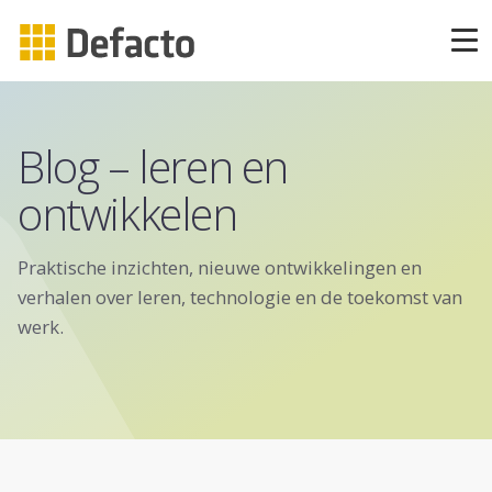
Producten
Blog – leren en
CAPP Learning
ontwikkelen
CAPP Adaptief Leren
Praktische inzichten, nieuwe ontwikkelingen en
CAPP Compliance
verhalen over leren, technologie en de toekomst van
werk.
CAPP Compliance API
CAPP Quizzes
CAPP Open Courses