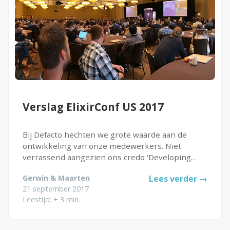
Verslag ElixirConf US 2017
Bij Defacto hechten we grote waarde aan de
ontwikkeling van onze medewerkers. Niet
verrassend aangezien ons credo 'Developing
People' is. Toch is het vaak een uitdaging om tijd
Gerwin & Maarten
Lees verder →
en toewijding te vinden om precies dit te doen:
21 september 2017
jezelf ontwikkelen. In...
Leestijd: ± 3 min.