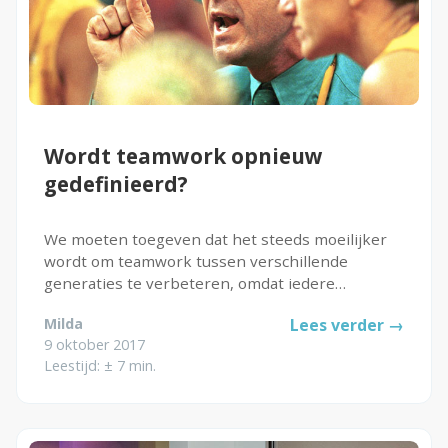
Wordt teamwork opnieuw
gedefinieerd?
We moeten toegeven dat het steeds moeilijker
wordt om teamwork tussen verschillende
generaties te verbeteren, omdat iedere
generatie een andere perceptie heeft van
Milda
Lees verder →
communicatie. Toch is het juist de communicatie
9 oktober 2017
die essentieel is voor goed teamwork...
Leestijd: ± 7 min.