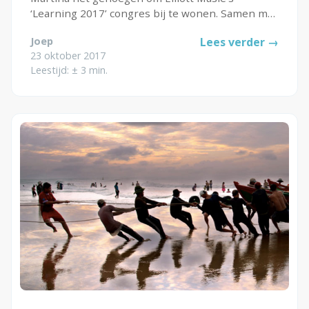
Contact
‘Learning 2017’ congres bij te wonen. Samen met
een delegatie van andere Nederlandse
Joep
Lees verder →
professionals op het gebied van leren en
23 oktober 2017
ontwikkelen zijn wij mee met de Performance...
Leestijd: ± 3 min.