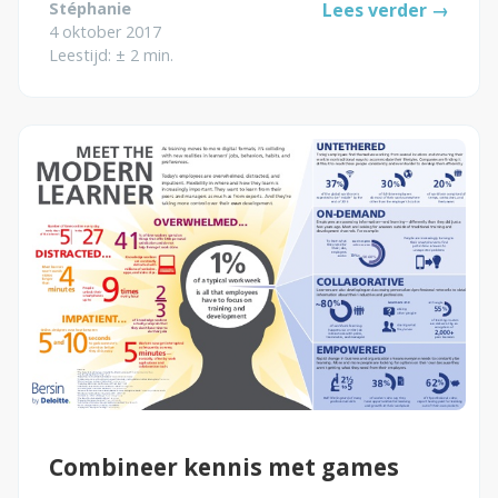
Stéphanie
Lees verder →
was bovendien het moment om de nieuwe
4 oktober 2017
versie van CAPP aan onze klanten...
Leestijd: ± 2 min.
Combineer kennis met games