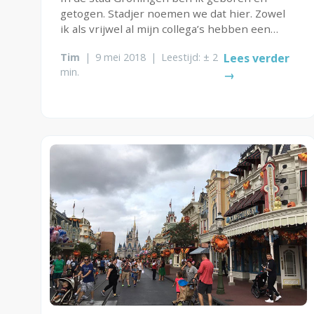
getogen. Stadjer noemen we dat hier. Zowel
ik als vrijwel al mijn collega’s hebben een
directe, dan wel indirecte historie met wat
Tim
|
9 mei 2018
|
Leestijd: ± 2
Lees verder
ooit het Academisch Ziekenhuis Groningen
min.
→
(AZG) heette en nu alweer sinds 2005...