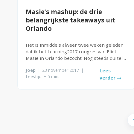
Masie’s mashup: de drie
belangrijkste takeaways uit
Orlando
Het is inmiddels alweer twee weken geleden
dat ik het Learning2017 congres van Eliott
Masie in Orlando bezocht. Nog steeds duizelt
het me van alle indrukken en inspiratie die
Joep
|
23 november 2017
|
Lees
dit congres opgeleverd heeft. Voordat ik in
Leestijd: ± 5 min.
verder →
een serie van blogs dieper op...