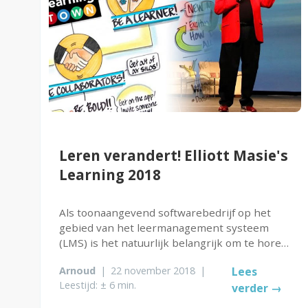
Leren verandert! Elliott Masie's
Learning 2018
Als toonaangevend softwarebedrijf op het
gebied van het leermanagement systeem
(LMS) is het natuurlijk belangrijk om te horen
wat de nieuwe trends zijn op het gebied van
Arnoud
|
22 november 2018
|
Lees
leren en ontwikkelen. Aan mij dit jaar de eer
Leestijd: ± 6 min.
verder →
om af te mogen reizen naar Masie...