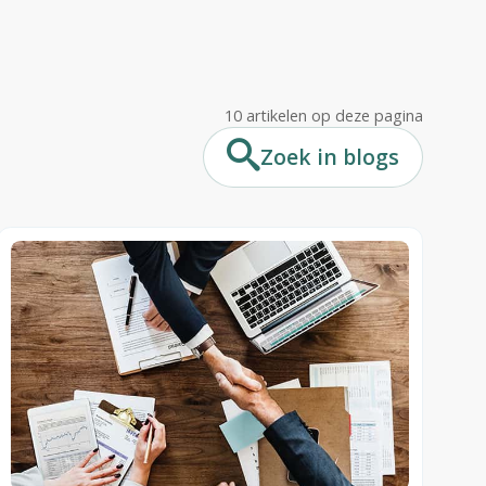
or docenten,
len?
10 artikelen op deze pagina
werkers in
ogramma's
Zoek in blogs
llig feedback
lijsten