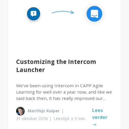
Customizing the Intercom
Launcher
We've been using Intercom in CAPP Agile
Learning for well over a year now, and like we
said back then, it has really improved our
support and in-app communication with
Lees
Matthijs Kuiper
|
users. A few weeks ago Intercom introduced
verder
their new messenger, where they've added...
31 oktober 2018
|
Leestijd: ± 3 min.
→