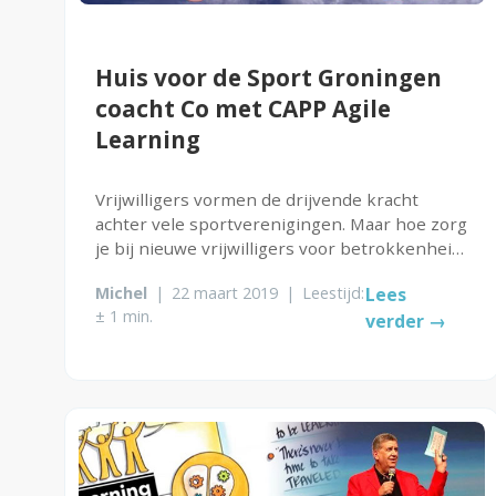
Huis voor de Sport Groningen
coacht Co met CAPP Agile
Learning
Vrijwilligers vormen de drijvende kracht
achter vele sportverenigingen. Maar hoe zorg
je bij nieuwe vrijwilligers voor betrokkenheid
en bind je hen aan jouw vereniging? Huis
Michel
|
22 maart 2019
|
Leestijd:
Lees
voor de Sport Groningen en CMO Stamm
± 1 min.
verder →
zochten samen naar manieren om
vrijwilligerswerk...