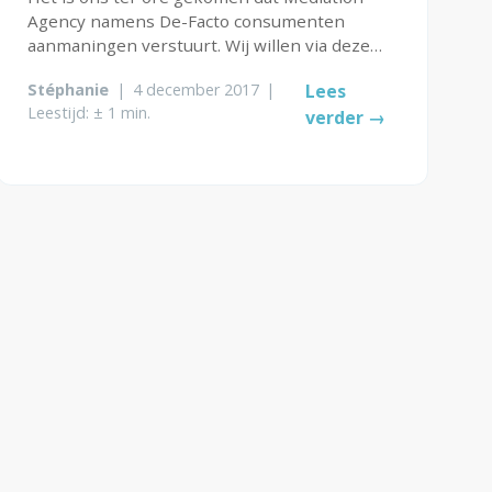
Agency namens De-Facto consumenten
aanmaningen verstuurt. Wij willen via deze
weg laten weten dat wij hier niets mee van
Stéphanie
|
4 december 2017
|
Lees
doen hebben. Wij vinden het heel vervelend
Leestijd: ± 1 min.
verder →
dat dit gebeurt en adviseren iedereen
juridisch...