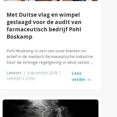
Met Duitse vlag en wimpel
geslaagd voor de audit van
farmaceutisch bedrijf Pohl
Boskamp
Pohl Boskamp is een van onze klanten en
actief in de medisch-farmaceutische industrie.
Door de strenge regelgeving in deze sector is
het belangrijk dat softwareoplossingen zoals
Lennart
|
4 december 2018
|
Lees
CAPP LMS aan alle relevante standaarden en
Leestijd: ± 2 min.
verder →
vereisten voldoen. Daarom heeft...