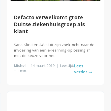
Defacto verwelkomt grote
Duitse ziekenhuisgroep als
klant
Sana Kliniken AG sluit zijn zoektocht naar de
invoering van een e-learning-oplossing af
met de keuze voor het
leermanagementsysteem CAPP LMS van
Michel
|
14 maart 2019
|
Leestijd:
Lees
Defacto. De samenwerking heeft als doel de
± 1 min.
verder →
digitaliseringsstrategie op het vlak van leren
en personeelsontwikkeling...