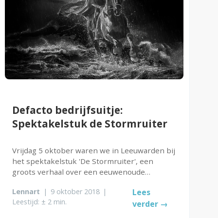
Defacto bedrijfsuitje:
Spektakelstuk de Stormruiter
Vrijdag 5 oktober waren we in Leeuwarden bij
het spektakelstuk 'De Stormruiter', een
groots verhaal over een eeuwenoude
Nederlandse strijd, die tegen de zee. Het
Lennart
|
9 oktober 2018
|
Lees
verhaal, gebaseerd op het boek 'Der
Leestijd: ± 2 min.
verder →
Schimmelreiter van Theodor Storm en
geregisseerd door...