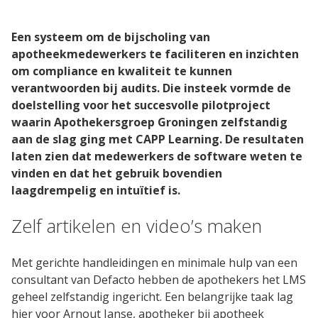
CAPP EPA Portfolio
Een systeem om de bijscholing van
apotheekmedewerkers te faciliteren en inzichten
om compliance en kwaliteit te kunnen
Agile Air
verantwoorden bij audits. Die insteek vormde de
doelstelling voor het succesvolle pilotproject
waarin Apothekersgroep Groningen zelfstandig
Agile QR
aan de slag ging met CAPP Learning. De resultaten
laten zien dat medewerkers de software weten te
Agile Programs
vinden en dat het gebruik bovendien
laagdrempelig en intuïtief is.
CAPP Loopbaanontwikkeling
Zelf artikelen en video’s maken
Spruitje
Met gerichte handleidingen en minimale hulp van een
consultant van Defacto hebben de apothekers het LMS
Zorgcontent
geheel zelfstandig ingericht. Een belangrijke taak lag
hier voor Arnout Janse, apotheker bij apotheek