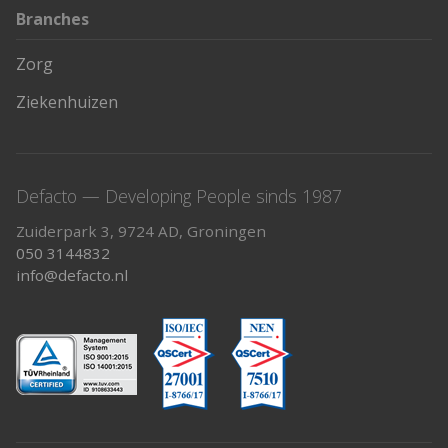
Branches
Zorg
Ziekenhuizen
Defacto — Developing People sinds 1987
Zuiderpark 3, 9724 AD, Groningen
050 3144832
info@defacto.nl