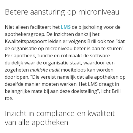
Blog
Betere aansturing op microniveau
Cases
Niet alleen faciliteert het
LMS
de bijscholing voor de
Thema's
apothekersgroep. De inzichten dankzij het
Kwaliteitspaspoort leiden er volgens Brill ook toe “dat
LMS Test
de organisatie op microniveau beter is aan te sturen”.
Per apotheek, functie en rol maakt de software
Maak zelf E-Learning Test
duidelijk waar de organisatie staat, waardoor een
zogeheten
multisite audit
moeiteloos kan worden
doorlopen. “Die vereist namelijk dat alle apotheken op
Defacto
dezelfde manier moeten werken. Het LMS draagt in
Over Defacto
belangrijke mate bij aan deze doelstelling”, licht Brill
Vacatures
toe.
Partners
Inzicht in compliance en kwaliteit
Blog
van alle apotheken
Open Source Projecten