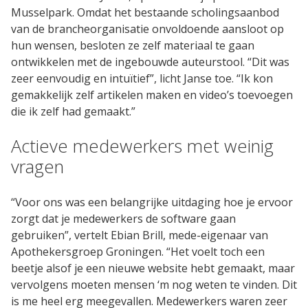
Musselpark. Omdat het bestaande scholingsaanbod
van de brancheorganisatie onvoldoende aansloot op
Oplossingen
hun wensen, besloten ze zelf materiaal te gaan
ontwikkelen met de ingebouwde auteurstool. “Dit was
Compliance Management
zeer eenvoudig en intuïtief”, licht Janse toe. “Ik kon
Online Academie
gemakkelijk zelf artikelen maken en video’s toevoegen
die ik zelf had gemaakt.”
Extern Leerportaal
Actieve medewerkers met weinig
Maak zelf e-learning
vragen
Zorgonderwijs met EPA's
Performance Support
“Voor ons was een belangrijke uitdaging hoe je ervoor
zorgt dat je medewerkers de software gaan
Microlearning
gebruiken”, vertelt Ebian Brill, mede-eigenaar van
Apothekersgroep Groningen. “Het voelt toch een
beetje alsof je een nieuwe website hebt gemaakt, maar
Diensten
vervolgens moeten mensen ‘m nog weten te vinden. Dit
is me heel erg meegevallen. Medewerkers waren zeer
Implementaties