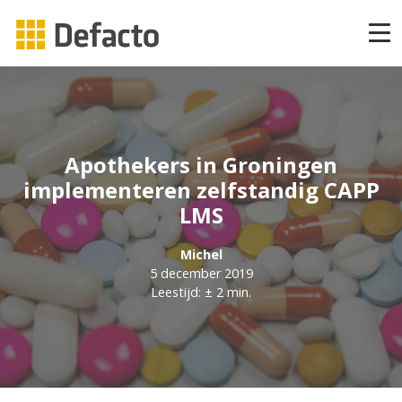
Producten
CAPP Learning
Apothekers in Groningen
CAPP Adaptief Leren
implementeren zelfstandig CAPP
LMS
CAPP Compliance
Michel
5 december 2019
CAPP Compliance API
Leestijd: ± 2 min.
CAPP Quizzes
CAPP Open Courses