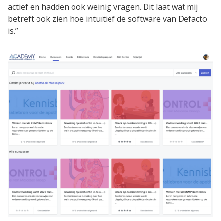
actief en hadden ook weinig vragen. Dit laat wat mij
SaaS
betreft ook zien hoe intuïtief de software van Defacto
Integraties
is.”
Onze service
Klanten
Klantenbestand
Resources
E-books & White Papers
Events & Webinars
Productsheets