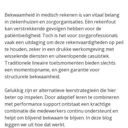
CAPP EPA Portfolio
Bekwaamheid in medisch rekenen is van vitaal belang
in ziekenhuizen en zorgorganisaties. Eén rekenfout
kan verstrekkende gevolgen hebben voor de
Agile Air
patiëntveiligheid. Toch is het voor zorgprofessionals
vaak een uitdaging om deze rekenvaardigheden op peil
te houden, zeker in een drukke werkomgeving met
Agile QR
wisselende diensten en uiteenlopende casuïstiek.
Traditionele lineaire toetsmomenten bieden slechts
Agile Programs
een momentopname, en geen garantie voor
structurele bekwaamheid.
CAPP Loopbaanontwikkeling
Gelukkig zijn er alternatieve leerstrategieën die hier
beter op inspelen. Door adaptief leren te combineren
Spruitje
met performance support ontstaat een krachtige
combinatie die medewerkers continu ondersteunt en
helpt om blijvend bekwaam te blijven. In deze blog
Zorgcontent
leggen we uit hoe dat werkt.