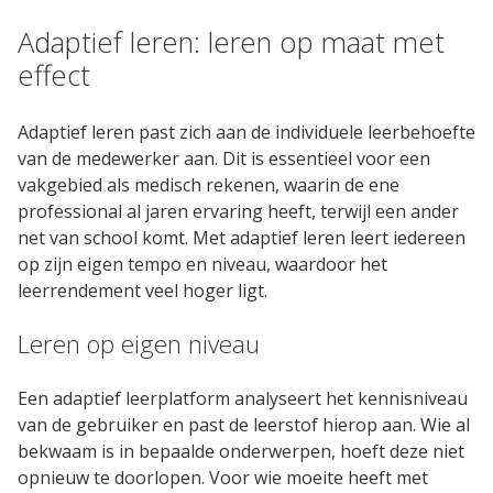
Adaptief leren: leren op maat met
Oplossingen
effect
Compliance Management
Adaptief leren past zich aan de individuele leerbehoefte
Online Academie
van de medewerker aan. Dit is essentieel voor een
vakgebied als medisch rekenen, waarin de ene
Extern Leerportaal
professional al jaren ervaring heeft, terwijl een ander
Maak zelf e-learning
net van school komt. Met adaptief leren leert iedereen
op zijn eigen tempo en niveau, waardoor het
Zorgonderwijs met EPA's
leerrendement veel hoger ligt.
Performance Support
Leren op eigen niveau
Microlearning
Een adaptief leerplatform analyseert het kennisniveau
van de gebruiker en past de leerstof hierop aan. Wie al
Diensten
bekwaam is in bepaalde onderwerpen, hoeft deze niet
opnieuw te doorlopen. Voor wie moeite heeft met
Implementaties