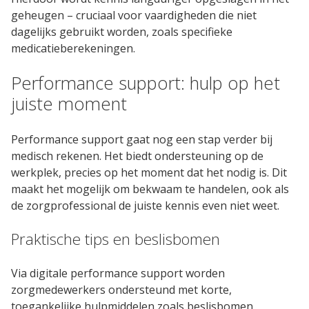
Blog
geheugen – cruciaal voor vaardigheden die niet
dagelijks gebruikt worden, zoals specifieke
Cases
medicatieberekeningen.
Thema's
Performance support: hulp op het
juiste moment
LMS Test
Maak zelf E-Learning Test
Performance support gaat nog een stap verder bij
medisch rekenen. Het biedt ondersteuning op de
werkplek, precies op het moment dat het nodig is. Dit
Defacto
maakt het mogelijk om bekwaam te handelen, ook als
de zorgprofessional de juiste kennis even niet weet.
Over Defacto
Vacatures
Praktische tips en beslisbomen
Partners
Blog
Via digitale performance support worden
zorgmedewerkers ondersteund met korte,
Open Source Projecten
toegankelijke hulpmiddelen zoals beslisbomen,