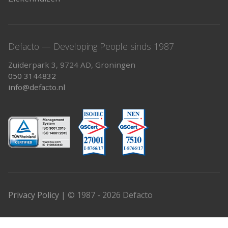
Defacto — Developing People sinds 1987
Zuiderpark 3, 9724 AD, Groningen
050 3144832
info@defacto.nl
Privacy Policy
| © 1987 - 2026 Defacto