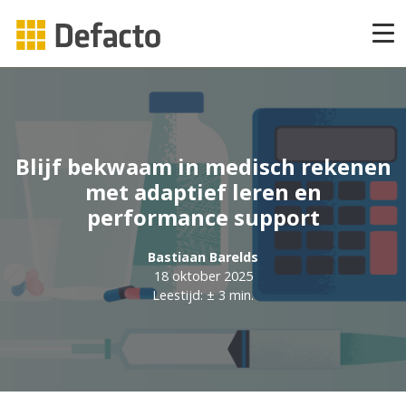
Producten
CAPP Learning
Blijf bekwaam in medisch rekenen
CAPP Adaptief Leren
met adaptief leren en
performance support
CAPP Compliance
Bastiaan Barelds
18 oktober 2025
CAPP Compliance API
Leestijd: ± 3 min.
CAPP Quizzes
CAPP Open Courses