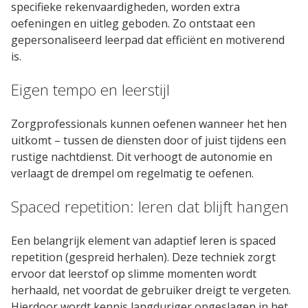
specifieke rekenvaardigheden, worden extra
SaaS
oefeningen en uitleg geboden. Zo ontstaat een
gepersonaliseerd leerpad dat efficiënt en motiverend
Integraties
is.
Onze service
Eigen tempo en leerstijl
Klanten
Zorgprofessionals kunnen oefenen wanneer het hen
uitkomt – tussen de diensten door of juist tijdens een
Klantenbestand
rustige nachtdienst. Dit verhoogt de autonomie en
verlaagt de drempel om regelmatig te oefenen.
Resources
Spaced repetition: leren dat blijft hangen
E-books & White Papers
Een belangrijk element van adaptief leren is spaced
Events & Webinars
repetition (gespreid herhalen). Deze techniek zorgt
ervoor dat leerstof op slimme momenten wordt
Productsheets
herhaald, net voordat de gebruiker dreigt te vergeten.
Hierdoor wordt kennis langduriger opgeslagen in het