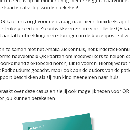
ffect heeft, is op dit moment nog niet te zeggen, daarvoor is
 de kaarten al volop worden bekeken!
QR kaarten zorgt voor een vraag naar meer! Inmiddels zijn 
e leuke projecten. Zo ontwikkelen ze nu een collectie QR ka
t aantal foutmeldingen en storingen in de buizenpost zal v
n ze samen met het Amalia Ziekenhuis, het kinderziekenhui
rme hoeveelheid QR kaarten om medewerkers te helpen de 
oorkomend ziektebeeld horen, uit te voeren. Hierbij wordt n
Radboudumc gedacht, maar ook aan de ouders van de patiën
port beschikken als zij hun kind meenemen naar huis.
raakt over deze casus en zie jij ook mogelijkheden voor QR 
voor jou kunnen betekenen.