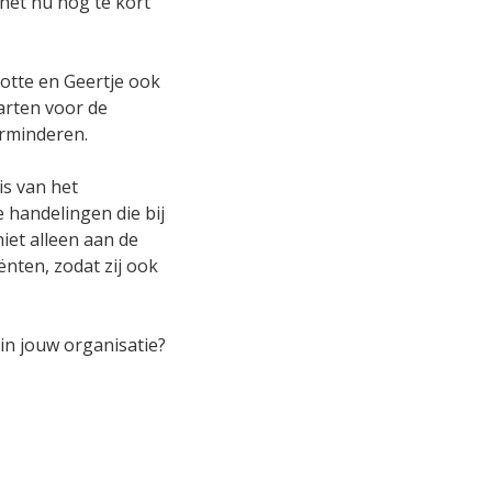
 het nu nog te kort
Lotte en Geertje ook
arten voor de
erminderen.
s van het
handelingen die bij
iet alleen aan de
ten, zodat zij ook
in jouw organisatie?