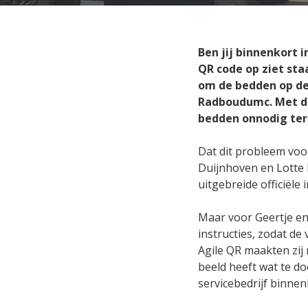
Onders
LMS bij
langdur
Ben jij binnenkort 
Agile
QR code op ziet sta
Bied u
om de bedden op de 
taakon
Radboudumc. Met de 
bedden onnodig te
CAPP 
Loopba
Dat dit probleem voo
medew
Duijnhoven en Lotte R
uitgebreide officiële
Zorgc
Maar voor Geertje en 
Praktij
instructies, zodat de
en per
zorgpr
Agile QR maakten zij 
beeld heeft wat te do
servicebedrijf binne