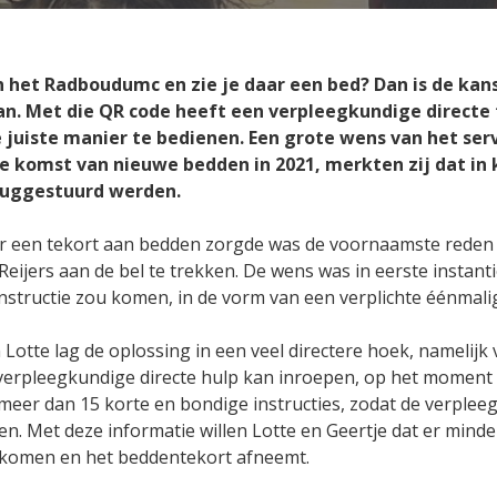
teun de workflow van
 jouw organisatie past
Auteursomgeving vo
Learning te ontwikke
ige (vervolg)opleidingen
experts en L&D-ers
in het Radboudumc en zie je daar een bed? Dan is de kans
 QR
Agile Programs
an. Met die QR code heeft een verpleegkundige directe
w medewerkers passende
Ondersteun uw mede
juiste manier te bedienen. Een grote wens van het serv
dersteuning
langdurende leerpr
komst van nieuwe bedden in 2021, merkten zij dat in k
ruggestuurd werden.
Loopbaanontwikkeling
Spruitje
anontwikkeling voor uw
Ontwikkel laagdrempe
r een tekort aan bedden zorgde was de voornaamste reden 
erkers
formulieren en vragen
eijers aan de bel te trekken. De wens was in eerste instanti
 instructie zou komen, in de vorm van een verplichte éénmal
ontent
Lotte lag de oplossing in een veel directere hoek, namelij
kgerichte e-learning modules
 verpleegkundige directe hulp kan inroepen, op het moment 
formance support voor
ofessionals
meer dan 15 korte en bondige instructies, zodat de verpleeg
en. Met deze informatie willen Lotte en Geertje dat er minde
nkomen en het beddentekort afneemt.