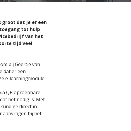
or docenten,
len?
 groot dat je er een
 toegang tot hulp
werkers in
icebedrijf van het
ogramma's
orte tijd veel
llig feedback
om bij Geertje van
lijsten
e dat er een
ige e-learningmodule.
k via QR oproepbare
dat het nodig is. Met
kundige direct in
r aanvragen bij het