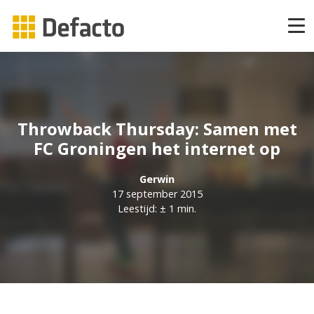
Producten
CAPP Learning
Throwback Thursday: Samen met
CAPP Adaptief Leren
FC Groningen het internet op
Gerwin
CAPP Compliance
17 september 2015
Leestijd: ± 1 min.
CAPP Compliance API
CAPP Quizzes
CAPP Open Courses