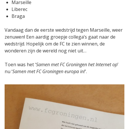
Marseille
SaaS
Liberec
Braga
Integraties
Onze service
Vandaag dan de eerste wedstrijd tegen Marseille, weer
zenuwen! Een aardig groepje collega’s gaat naar de
wedstrijd. Hopelijk om de FC te zien winnen, de
Klanten
wonderen zijn de wereld nog niet uit…
Klantenbestand
Toen was het ‘
Samen met FC Groningen het Internet op
’
nu ‘
Samen met FC Groningen europa in!
'.
Resources
E-books & White Papers
Events & Webinars
Productsheets