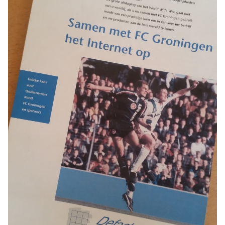
Blog
Cases
Thema's
LMS Test
Maak zelf E-Learning Test
Defacto
Over Defacto
Vacatures
Partners
Blog
Open Source Projecten