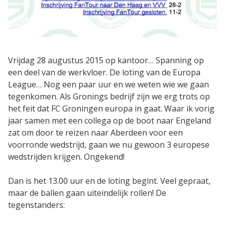
Oplossingen
Compliance Management
Vrijdag 28 augustus 2015 op kantoor… Spanning op
Online Academie
een deel van de werkvloer. De loting van de Europa
League… Nog een paar uur en we weten wie we gaan
Extern Leerportaal
tegenkomen. Als Gronings bedrijf zijn we erg trots op
Maak zelf e-learning
het feit dat FC Groningen europa in gaat. Waar ik vorig
jaar samen met een collega op de boot naar Engeland
Zorgonderwijs met EPA's
zat om door te reizen naar Aberdeen voor een
Performance Support
voorronde wedstrijd, gaan we nu gewoon 3 europese
wedstrijden krijgen. Ongekend!
Microlearning
Dan is het 13.00 uur en de loting begint. Veel gepraat,
maar de ballen gaan uiteindelijk rollen! De
Diensten
tegenstanders:
Implementaties