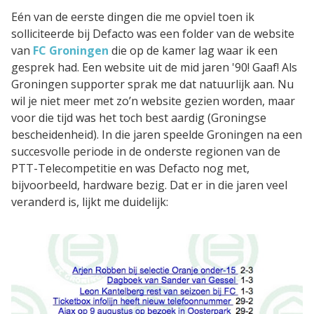
Eén van de eerste dingen die me opviel toen ik
solliciteerde bij Defacto was een folder van de website
CAPP EPA Portfolio
van
FC Groningen
die op de kamer lag waar ik een
gesprek had. Een website uit de mid jaren '90! Gaaf! Als
Agile Air
Groningen supporter sprak me dat natuurlijk aan. Nu
wil je niet meer met zo’n website gezien worden, maar
voor die tijd was het toch best aardig (Groningse
Agile QR
bescheidenheid). In die jaren speelde Groningen na een
succesvolle periode in de onderste regionen van de
Agile Programs
PTT-Telecompetitie en was Defacto nog met,
bijvoorbeeld, hardware bezig. Dat er in die jaren veel
veranderd is, lijkt me duidelijk:
CAPP Loopbaanontwikkeling
Spruitje
Zorgcontent