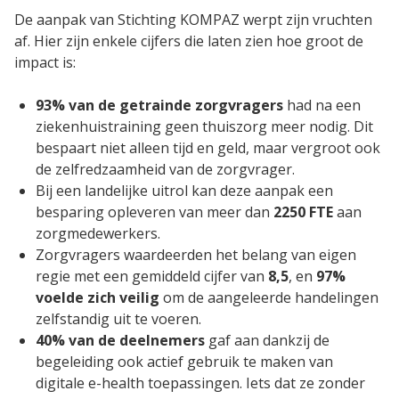
Blog
De aanpak van Stichting KOMPAZ werpt zijn vruchten
af. Hier zijn enkele cijfers die laten zien hoe groot de
Cases
impact is:
Thema's
93% van de getrainde zorgvragers
had na een
ziekenhuistraining geen thuiszorg meer nodig. Dit
LMS Test
bespaart niet alleen tijd en geld, maar vergroot ook
de zelfredzaamheid van de zorgvrager.
Maak zelf E-Learning Test
Bij een landelijke uitrol kan deze aanpak een
besparing opleveren van meer dan
2250 FTE
aan
zorgmedewerkers.
Defacto
Zorgvragers waardeerden het belang van eigen
Over Defacto
regie met een gemiddeld cijfer van
8,5
, en
97%
Vacatures
voelde zich veilig
om de aangeleerde handelingen
zelfstandig uit te voeren.
Partners
40% van de deelnemers
gaf aan dankzij de
Blog
begeleiding ook actief gebruik te maken van
Open Source Projecten
digitale e-health toepassingen. Iets dat ze zonder