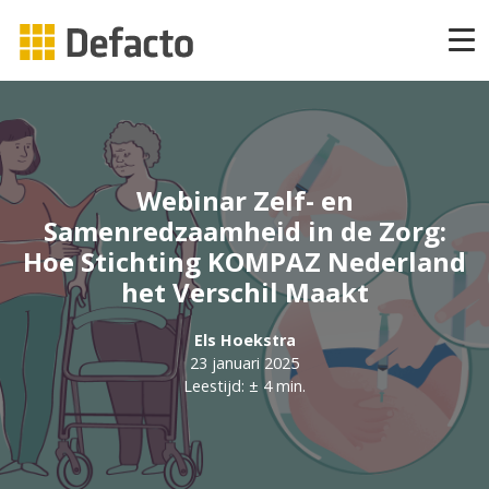
Producten
CAPP Learning
Webinar Zelf- en
CAPP Adaptief Leren
Samenredzaamheid in de Zorg:
Hoe Stichting KOMPAZ Nederland
het Verschil Maakt
CAPP Compliance
Els Hoekstra
CAPP Compliance API
23 januari 2025
Leestijd: ± 4 min.
CAPP Quizzes
CAPP Open Courses