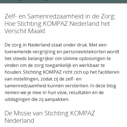
CAPP EPA Portfolio
Zelf- en Samenredzaamheid in de Zorg:
Hoe Stichting KOMPAZ Nederland het
Verschil Maakt
Agile Air
De zorg in Nederland staat onder druk. Met een
Agile QR
toenemende vergrijzing en personeelstekorten wordt
het steeds belangrijker om slimme oplossingen te
vinden om de zorg toegankelijk en werkbaar te
Agile Programs
houden. Stichting KOMPAZ richt zich op het faciliteren
van instellingen, zodat zij de zelf- en
CAPP Loopbaanontwikkeling
samenredzaamheid kunnen versterken. In deze blog
nemen we je mee in hun visie, resultaten en de
uitdagingen die zij aanpakken.
Spruitje
De Missie van Stichting KOMPAZ
Zorgcontent
Nederland