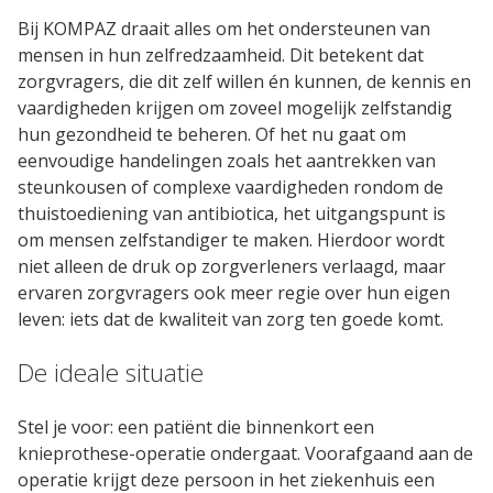
Bij KOMPAZ draait alles om het ondersteunen van
mensen in hun zelfredzaamheid. Dit betekent dat
Oplossingen
zorgvragers, die dit zelf willen én kunnen, de kennis en
Compliance Management
vaardigheden krijgen om zoveel mogelijk zelfstandig
hun gezondheid te beheren. Of het nu gaat om
Online Academie
eenvoudige handelingen zoals het aantrekken van
steunkousen of complexe vaardigheden rondom de
Extern Leerportaal
thuistoediening van antibiotica, het uitgangspunt is
Maak zelf e-learning
om mensen zelfstandiger te maken. Hierdoor wordt
niet alleen de druk op zorgverleners verlaagd, maar
Zorgonderwijs met EPA's
ervaren zorgvragers ook meer regie over hun eigen
Performance Support
leven: iets dat de kwaliteit van zorg ten goede komt.
Microlearning
De ideale situatie
Stel je voor: een patiënt die binnenkort een
Diensten
knieprothese-operatie ondergaat. Voorafgaand aan de
operatie krijgt deze persoon in het ziekenhuis een
Implementaties