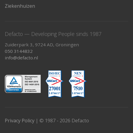
Ziekenhuizen
Defacto — Developing People sinds 1987
Zuiderpark 3, 9724 AD, Groningen
050 3144832
info@defacto.nl
Privacy Policy
| © 1987 - 2026 Defacto