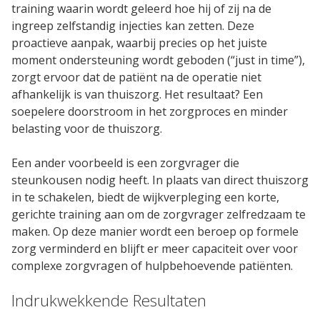
training waarin wordt geleerd hoe hij of zij na de
SaaS
ingreep zelfstandig injecties kan zetten. Deze
proactieve aanpak, waarbij precies op het juiste
Integraties
moment ondersteuning wordt geboden (“just in time”),
Onze service
zorgt ervoor dat de patiënt na de operatie niet
afhankelijk is van thuiszorg. Het resultaat? Een
soepelere doorstroom in het zorgproces en minder
Klanten
belasting voor de thuiszorg.
Klantenbestand
Een ander voorbeeld is een zorgvrager die
steunkousen nodig heeft. In plaats van direct thuiszorg
in te schakelen, biedt de wijkverpleging een korte,
Resources
gerichte training aan om de zorgvrager zelfredzaam te
maken. Op deze manier wordt een beroep op formele
E-books & White Papers
zorg verminderd en blijft er meer capaciteit over voor
Events & Webinars
complexe zorgvragen of hulpbehoevende patiënten.
Indrukwekkende Resultaten
Productsheets