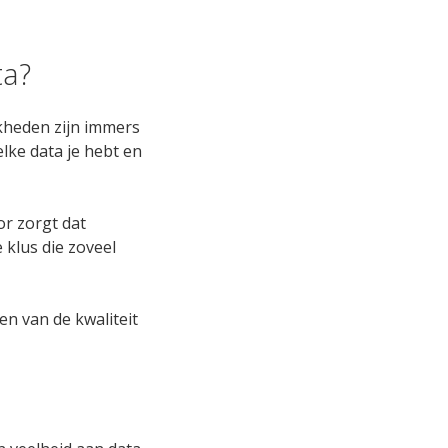
ta?
jkheden zijn immers
lke data je hebt en
or zorgt dat
 klus die zoveel
en van de kwaliteit