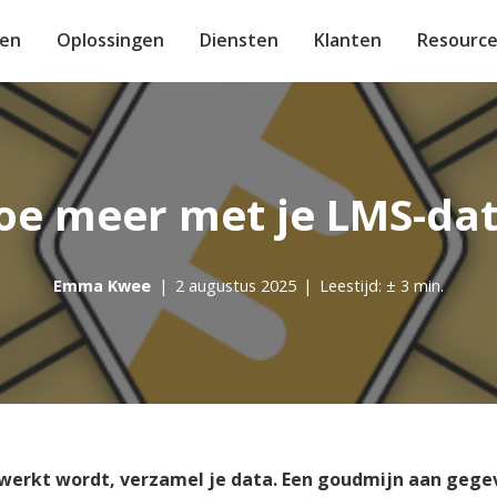
ten
Oplossingen
Diensten
Klanten
Resource
e Management
ties
tand
to
Deutsch
Learning
ks & White Papers
CAPP Adaptief Le
Events & Webinar
w medewerkers een
rdieping in (online) leren lees
Bied medewerkers e
Meld je aan voor onz
demie
lijk en inspirerend
e ebooks & whitepapers
leertraject met pass
events en meer
portaal
atform
vragen
oe meer met je LMS-dat
ctsheets
Blog
-learning
e
Compliance
CAPP Compliance 
rzicht van alle downloadable
Lezenswaardige en p
ijs met EPA's
e Projecten
PP Compliance maakt u
tsheets van Defacto
Deel actuele complia
blogs over online ler
Emma Kwee
|
2 augustus 2025
|
Leestijd: ± 3 min.
nce eenvoudig, inzichtelijk en
andere systemen
e Support
ar voor uw organisatie
Thema's
ing
rende cases van klanten die
Actuele thema's binn
Quizzes
CAPP Open Cours
e we uitstekende resultaten
ontwikkelen
elijk toetsen maken en
 behaald
Creëer eenvoudig ee
den
voor externen
est
Maak zelf E-Learn
erkt wordt, verzamel je data. Een goudmijn aan gege
EPA Portfolio
Agile Air
vragenlijst in en ontdek welk
Zijn jullie experts kla