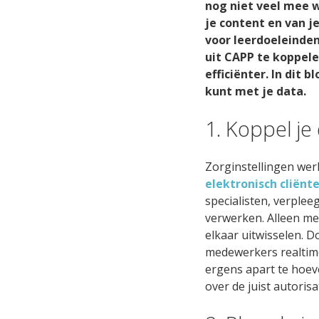
nog niet veel mee wo
Onders
LMS bij
je content en van j
langdur
voor leerdoeleinde
uit CAPP te koppel
Agile
efficiënter. In dit 
Bied u
kunt met je data.
taakon
1. Koppel j
CAPP 
Loopba
Zorginstellingen we
medew
elektronisch cliënt
specialisten, verple
Zorgc
verwerken. Alleen me
Praktij
elkaar uitwisselen. 
en per
medewerkers realtime
zorgpr
ergens apart te hoev
over de juist autoris