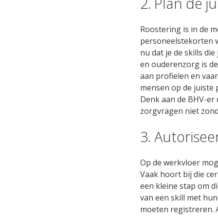
2. Plan de j
Roostering is in de 
personeelstekorten wo
nu dat je de skills d
en ouderenzorg is de
aan profielen en vaa
mensen op de juiste p
Denk aan de BHV-er di
zorgvragen niet zond
3. Autorise
Op de werkvloer moge
Vaak hoort bij die cer
een kleine stap om d
van een skill met hun
moeten registreren. 