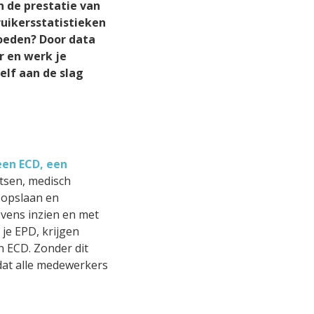
n de prestatie van
or docenten,
len?
ruikersstatistieken
oeden? Door data
r en werk je
elf aan de slag
werkers in
ogramma's
llig feedback
een ECD, een
lijsten
rtsen, medisch
 opslaan en
vens inzien en met
je EPD, krijgen
n ECD. Zonder dit
dat alle medewerkers