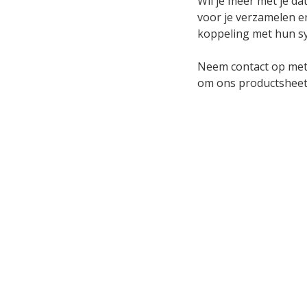
Wil je meer met je d
voor je verzamelen e
koppeling met hun sy
Neem contact op met j
om ons productsheet 