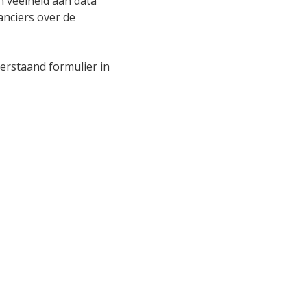
n veelheid aan data
anciers over de
derstaand formulier in