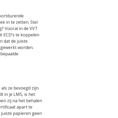
voortdurende
k in te zetten. Stel
ag? Vooral in de VVT
t ECD’s te koppelen
 dat de juiste
ijgewerkt worden.
j bepaalde
ls ze bevoegd zijn.
t in je LMS, is het
en zij na het behalen
tificaat apart te
juiste papieren geen