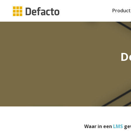
Produc
Complianc
Implementa
Klantenbes
Over Defac
CAPP 
E-boo
Bied u
Voor ve
Online Aca
SaaS
Vacatures
persoon
je onz
Extern Leer
Integraties
Partners
leerpl
D
Produ
Maak zelf e
Onze servic
Blog
CAPP 
Een ove
Zorgonderw
Open Sourc
Met CA
produc
complia
Performanc
Contact
meetba
Cases
Microlearn
Inspire
CAPP 
waarme
Gemakk
hebben
aanbie
LMS T
Waar in een
LMS
gew
CAPP 
Vul de 