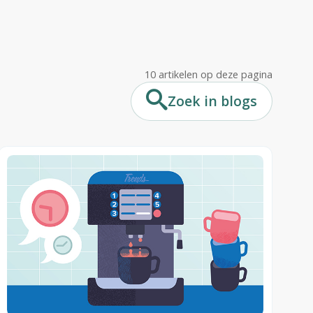
or docenten,
len?
10 artikelen op deze pagina
werkers in
ogramma's
Zoek in blogs
llig feedback
lijsten