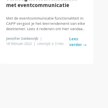
met eventcommunicatie
Met de eventcommunicatie functionaliteit in
CAPP vergoot je het leerrendement van elke
deelnemer. Lees 4 redenen om hier vandaag
nog mee aan de slag te gaan!
Jennifer Seldenrijk
|
Lees
18 februari 2022
|
Leestijd: ± 3 min.
verder →