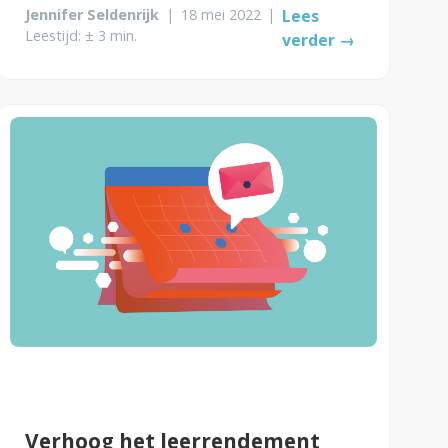
Jennifer Seldenrijk
|
18 mei 2022
|
Lees
Leestijd: ± 3 min.
verder →
Verhoog het leerrendement