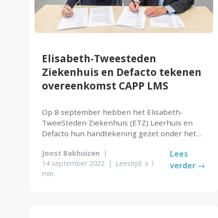
Elisabeth-Tweesteden
Ziekenhuis en Defacto tekenen
overeenkomst CAPP LMS
Op 8 september hebben het Elisabeth-
TweeSteden Ziekenhuis (ETZ) Leerhuis en
Defacto hun handtekening gezet onder het
contract voor een geheel nieuw Leerplein.
Joost Bakhuizen
|
Lees
14 september 2022
|
Leestijd: ± 1
verder →
min.