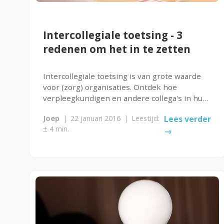
Intercollegiale toetsing - 3
redenen om het in te zetten
Intercollegiale toetsing is van grote waarde
voor (zorg) organisaties. Ontdek hoe
verpleegkundigen en andere collega's in hun
ontwikkeling worden geholpen.
Joep
|
22 januari 2016
|
Leestijd:
Lees verder
± 4 min.
→