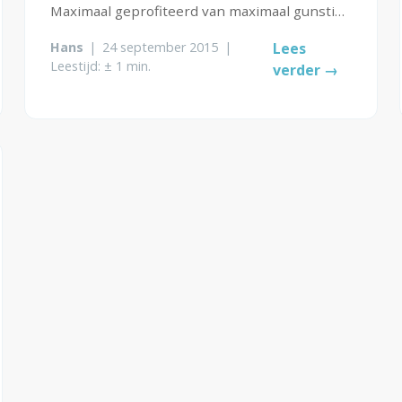
Maximaal geprofiteerd van maximaal gunstige
omstandigheden. Ze hebben de huizen, de
Hans
|
24 september 2015
|
Lees
salarissen, de banen en in veel gevallen ook
Leestijd: ± 1 min.
verder →
unieke kennis. En wat geven ze terug...