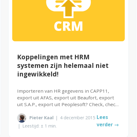
Koppelingen met HRM
systemen zijn helemaal niet
ingewikkeld!
Importeren van HR gegevens in CAPP11,
export uit AFAS, export uit Beaufort, export
uit S.A.P., export uit Peoplesoft? Check, check,
check, check! Toch blijkt dat elke keer het
Lees
Pieter Kaal
|
4 december 2015
wiel opnieuw uitgevonden moet worden.
verder →
Iedereen heeft z'n eigen inrichting...
|
Leestijd: ± 1 min.