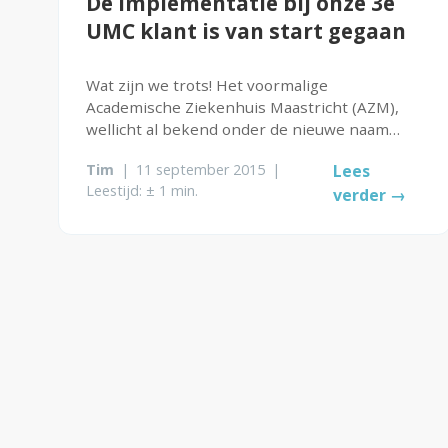
De implementatie bij onze 3e
UMC klant is van start gegaan
Wat zijn we trots! Het voormalige
Academische Ziekenhuis Maastricht (AZM),
wellicht al bekend onder de nieuwe naam
MUMC, koos eerder dit jaar voor ons LMS
Tim
|
11 september 2015
|
Lees
genaamd CAPP en een langdurig partnership
Leestijd: ± 1 min.
verder →
met Defacto. Dat betekent dat inmiddels 3
van de 8...