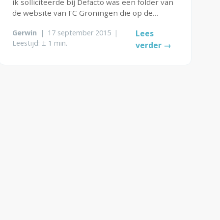
ik solliciteerde bij Defacto was een folder van
de website van FC Groningen die op de
kamer lag waar ik een gesprek had. Een
Gerwin
|
17 september 2015
|
Lees
website uit de mid jaren '90! Gaaf! Als
Leestijd: ± 1 min.
verder →
Groningen supporter sprak me dat
natuurlijk...