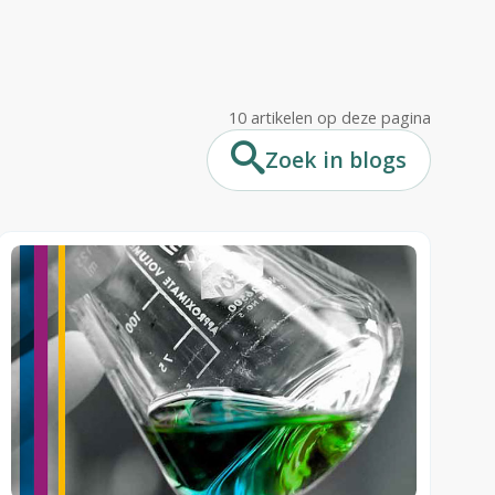
or docenten,
len?
10 artikelen op deze pagina
werkers in
ogramma's
Zoek in blogs
llig feedback
lijsten