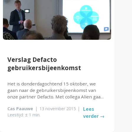
Verslag Defacto
gebruikersbijeenkomst
Het is donderdagochtend 15 oktober, we
gaan naar de gebruikersbijeenkomst van
onze partner Defacto. Met collega Alien gaan
we snel naar Utrecht na onze laatste interne
Cas Paauwe
|
13 november 2015
|
Lees
afspraak om 11.30 uur. Helaas missen we de
Leestijd: ± 1 min.
verder →
lunch. De bijeenkomst is net begonnen...