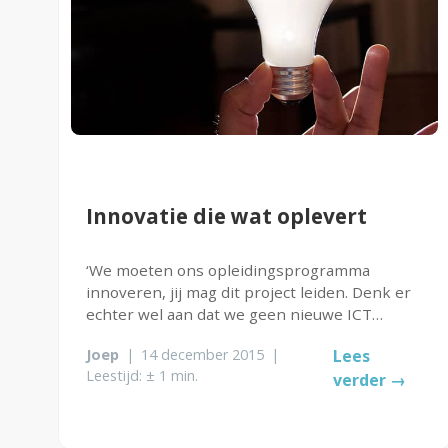
Innovatie die wat oplevert
‘We moeten ons opleidingsprogramma
innoveren, jij mag dit project leiden. Denk er
echter wel aan dat we geen nieuwe ICT
voorzieningen kunnen aanschaffen en dat we
Joep
|
14 december 2015
|
Lees
moeten blijven voldoen aan de huidige
Leestijd: ± 1 min.
verder →
regelgeving’ Deze innovatieparadox is een
tegenstrijdigheid...