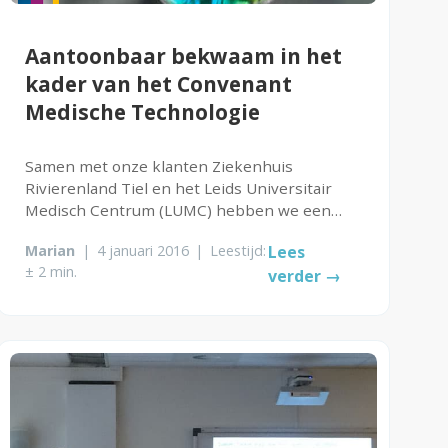
Aantoonbaar bekwaam in het
kader van het Convenant
Medische Technologie
Samen met onze klanten Ziekenhuis
Rivierenland Tiel en het Leids Universitair
Medisch Centrum (LUMC) hebben we een
tweetal 'ronde tafel'-bijeenkomsten
Marian
|
4 januari 2016
|
Leestijd:
Lees
georganiseerd in het kader van het
± 2 min.
verder →
Convenant Medische Technologie (CMT). Het
convenant regelt een...