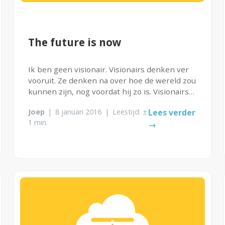
The future is now
Ik ben geen visionair. Visionairs denken ver
vooruit. Ze denken na over hoe de wereld zou
kunnen zijn, nog voordat hij zo is. Visionairs
inspireren ons. In al deze inspiratie schuilt
Joep
|
8 januari 2016
|
Leestijd: ±
Lees verder
echter het risico dat we gaan zitten wachten
1 min.
→
totdat deze toekomst...