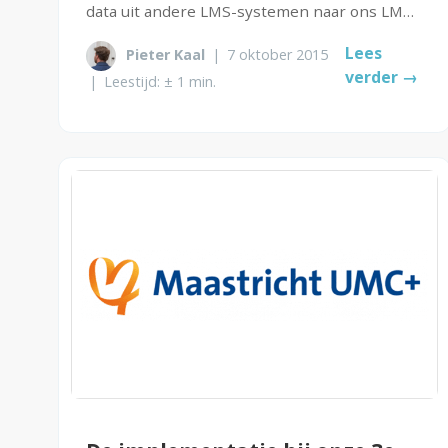
data uit andere LMS-systemen naar ons LMS
CAPP. Dat is niet altijd een eenvoudige klus,
Lees
Pieter Kaal
|
7 oktober 2015
maar juist voor ons als echte ICT-ers is het
verder →
een grote uitdaging die we graag...
|
Leestijd: ± 1 min.